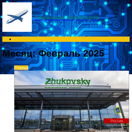
Menu
Парковка Аеропорта
Search
for
Месяц:
Февраль 2025
Статьи