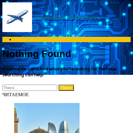
Menu
Парковка Аеропорта
Search
for
Nothing Found
It seems we can’t find what you’re looking for. Perhaps
searching can help.
Найти:
ЧИТАЕМОЕ