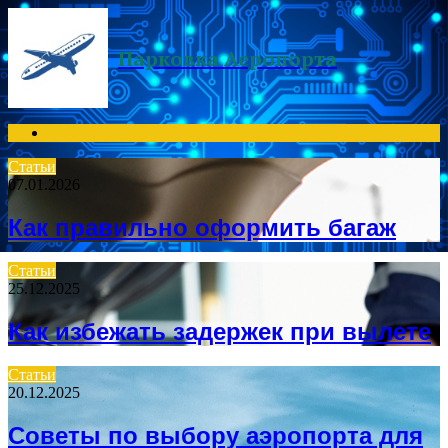
Menu
Парковка Аеропорта
Search
for
Статьи
07.01.2026
Как правильно оформить багаж
Статьи
25.12.2025
Как избежать задержек при вылете
Статьи
20.12.2025
Советы по выбору аэропорта для