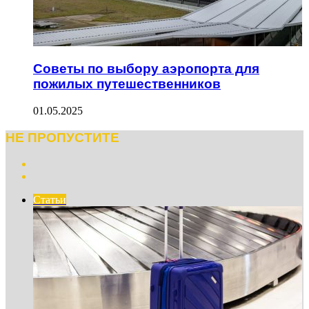
Советы по выбору аэропорта для
пожилых путешественников
01.05.2025
НЕ ПРОПУСТИТЕ
Previous
page
Next
page
Статьи