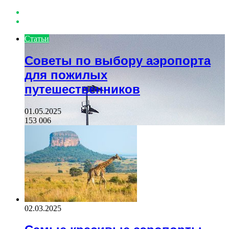
Previous
page
Next
page
Статьи
Советы по выбору аэропорта
для пожилых
путешественников
01.05.2025
153 006
02.03.2025