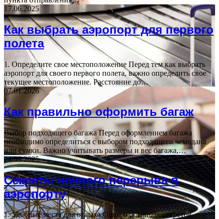
17.06.2025
Как выбрать аэропорт для первого
полета
1. Определите свое местоположение Перед тем как выбрать
аэропорт для своего первого полета, важно определить свое
текущее местоположение. Расстояние до…
07.01.2026
Как правильно оформить багаж
Выбор подходящего багажа Перед оформлением багажа
необходимо определиться с выбором подходящего чемодана
или сумки. Важно учитывать размеры и вес багажа,…
24.09.2025
Секреты ночного перерыва в
аэропорту
1. Удобные места для отдыха Один из главных секретов