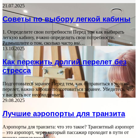
21.07.2025
Советы по выбору легкой кабины
1. Определите свои потребности Перед тем как выбирать
легкую кабину, важно определить свои потребности.
Размышлите о том, сколько часто вы…
13.10.2025
Как пережить долгий перелет без
стресса
Подготовьтесь заранее Перед тем, как отправиться в долгий
перелет, важно хорошо подготовиться заранее. Убедитесь, что
у вас есть все необходимые…
29.08.2025
Лучшие аэропорты для транзита
Аэропорты для транзита: что это такое? Транзитный аэропорт
– это аэропорт, через который пассажир проходит в пути от
пункта отправления…