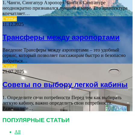
1. Чанги, Сингапур Аэропорт Чанги в Сингапуре
неоднократно признавался лучшим в мире. Его архитектура
впечатляет…
Статьи
11.12.2025
Трансферы между аэропортами
Введение Трансферы между аэропортами – это удобный
сервис, который позволяет пассажирам быстро и безопасно
добраться…
Статьи
21.07.2025
Советы по выбору легкой кабины
1. Определите свои потребности Перед тем как выбирать
легкую кабину, важно определить свои потребности.
Размышлите…
ПОПУЛЯРНЫЕ СТАТЬИ
All