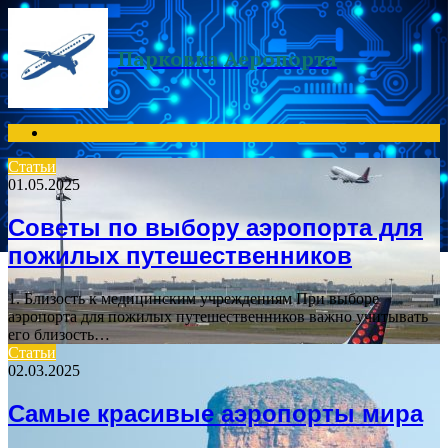
Menu
Парковка Аеропорта
Search
for
Статьи
01.05.2025
Советы по выбору аэропорта для
пожилых путешественников
1. Близость к медицинским учреждениям При выборе
аэропорта для пожилых путешественников важно учитывать
его близость…
Статьи
02.03.2025
Самые красивые аэропорты мира