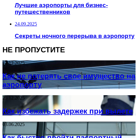
Лучшие аэропорты для бизнес-
путешественников
24.09.2025
Секреты ночного перерыва в аэропорту
НЕ ПРОПУСТИТЕ
14.12.2025
Как не потерять свое имущество на
аэропорту
25.12.2025
Как избежать задержек при вылете
03.06.2025
Как быстро пройти паспортный