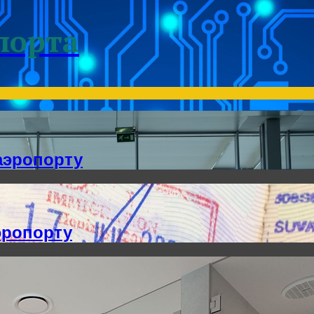
порта
аэропорту
эропорту