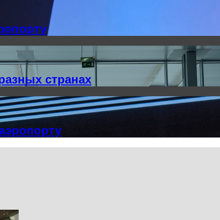
эропорту
разных странах
 аэропорту