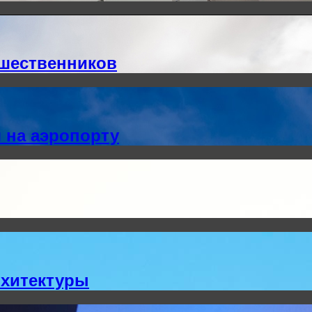
ешественников
 на аэропорту
рхитектуры