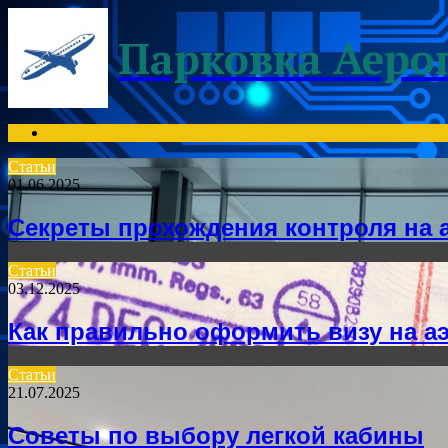
Menu
Парковка Аеро
Search
for
Статьи
01.06.2025
Секреты прохождения контроля на 
Статьи
03.12.2025
Как правильно оформить визу на а
Статьи
21.07.2025
Советы по выбору легкой кабины