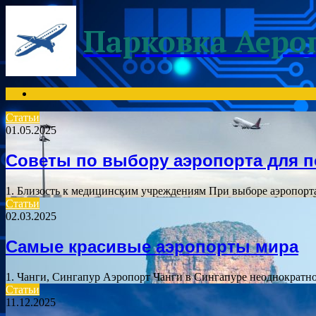
Menu
Парковка Аеро
Search
for
Статьи
01.05.2025
Советы по выбору аэропорта для 
1. Близость к медицинским учреждениям При выборе аэропорт
Статьи
02.03.2025
Самые красивые аэропорты мира
1. Чанги, Сингапур Аэропорт Чанги в Сингапуре неоднократно
Статьи
11.12.2025