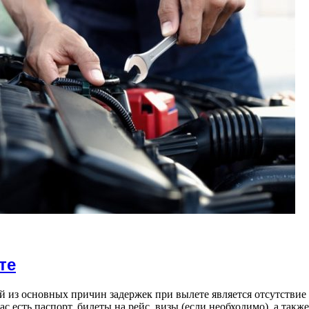
те
й из основных причин задержек при вылете является отсутстви
ас есть паспорт, билеты на рейс, визы (если необходимо), а так