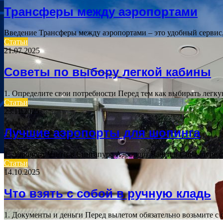
Трансферы между аэропортами
Введение Трансферы между аэропортами – это удобный сервис
Статьи
21.07.2025
Советы по выбору легкой кабины
1. Определите свои потребности Перед тем как выбирать легк
Статьи
23.11.2025
Лучшие аэропорты для шопинга
1. Аэропорт Чанги в Сингапуре Аэропорт Чанги в Сингапуре 
Статьи
14.10.2025
Что взять с собой в ручную кладь
1. Документы и деньги Перед вылетом обязательно возьмите с