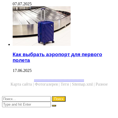
07.07.2025
Как выбрать аэропорт для первого
полета
17.06.2025
Facebook
Twitter
WhatsApp
Telegram
--------------------------------------
Карта сайта |
Фотогалерея |
Теги |
Sitemap.xml |
Разное
Close
Найти:
Close
Search
for