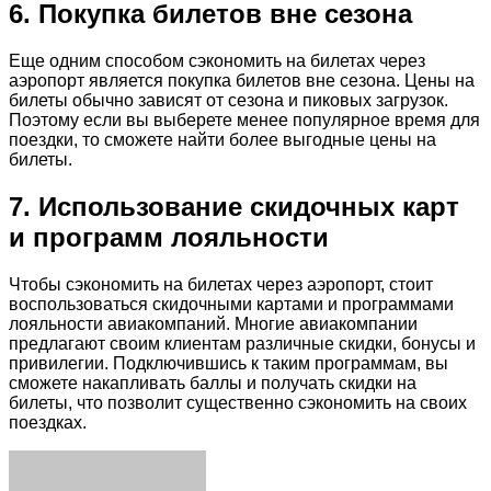
6. Покупка билетов вне сезона
Еще одним способом сэкономить на билетах через
аэропорт является покупка билетов вне сезона. Цены на
билеты обычно зависят от сезона и пиковых загрузок.
Поэтому если вы выберете менее популярное время для
поездки, то сможете найти более выгодные цены на
билеты.
7. Использование скидочных карт
и программ лояльности
Чтобы сэкономить на билетах через аэропорт, стоит
воспользоваться скидочными картами и программами
лояльности авиакомпаний. Многие авиакомпании
предлагают своим клиентам различные скидки, бонусы и
привилегии. Подключившись к таким программам, вы
сможете накапливать баллы и получать скидки на
билеты, что позволит существенно сэкономить на своих
поездках.
Facebook
Twitter
LinkedIn
Tumblr
Pinterest
Reddit
VKontakte
Odnoklassniki
Skype
WhatsApp
Telegram
Viber
Share
Print
via