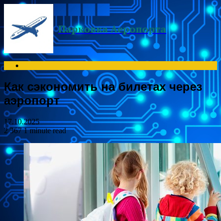
Menu
Парковка Аеропорта
Search
for
Как сэкономить на билетах через
аэропорт
17.10.2025
2 367
1 minute read