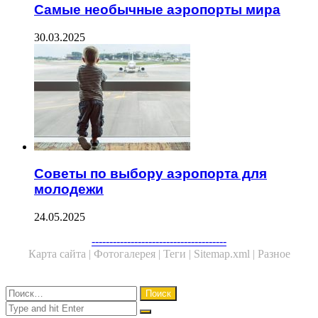
Самые необычные аэропорты мира
30.03.2025
Советы по выбору аэропорта для
молодежи
24.05.2025
Facebook
Twitter
WhatsApp
Telegram
--------------------------------------
Карта сайта |
Фотогалерея |
Теги |
Sitemap.xml |
Разное
Close
Найти:
Close
Search