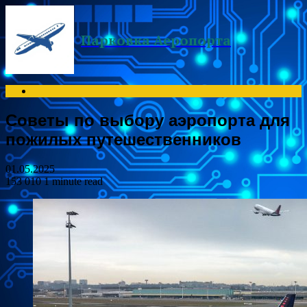
Menu
Парковка Аеропорта
Search
for
Советы по выбору аэропорта для
пожилых путешественников
01.05.2025
153 010
1 minute read